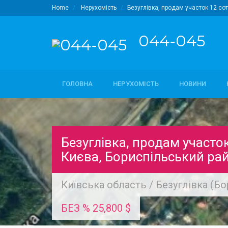
Home
Нерухомість
Безуглівка, продам участок 12 со
044-045
ГОЛОВНА
НЕРУХОМІСТЬ
НОВИНИ
Безуглівка, продам участо
Києва, Бориспільський ра
Київська область
/
Безуглівка (Бо
БЕЗ % 25,800 $