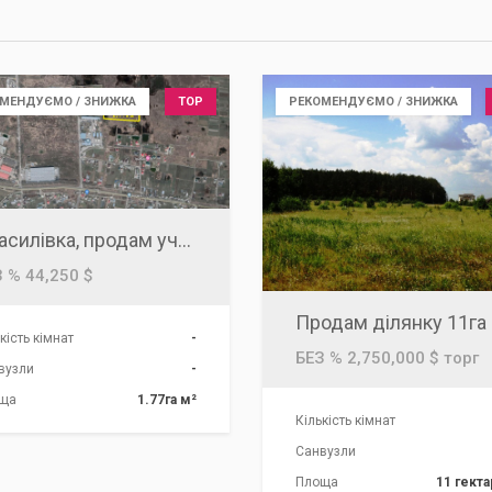
МЕНДУЄМО / ЗНИЖКА
TOP
РЕКОМЕНДУЄМО / ЗНИЖКА
Красилівка, продам участок 1.77га, поряд Укртранс, Логістичний термінал, кінологічний центр
 % 44,250 $
кість кімнат
-
БЕЗ % 2,750,000 $ торг
вузли
-
ща
1.77га м²
Кількість кімнат
Санвузли
Площа
11 гекта