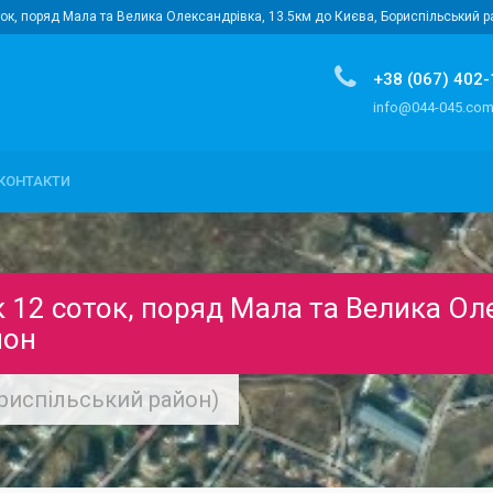
ток, поряд Мала та Велика Олександрівка, 13.5км до Києва, Бориспільський 
+38 (067) 402
info@044-045.co
КОНТАКТИ
к 12 соток, поряд Мала та Велика Ол
йон
риспільський район)