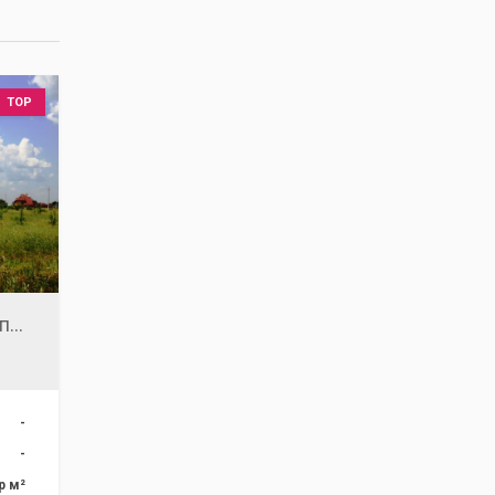
TOP
Продам ділянку 11га під будівництво, с.Березівка, біля соснового лісу, Житомирська траса Е-40, Київ 19км
-
-
р м²