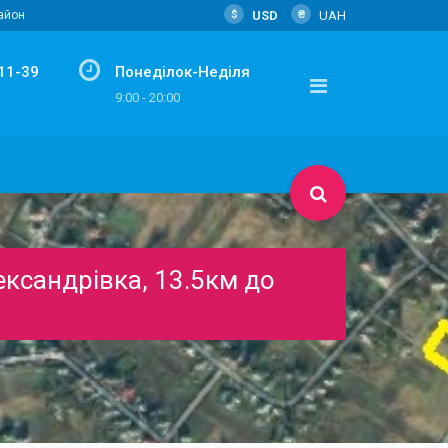
$
USD
₴
UAH
район
-11-39
Понеділок-Неділя
m
9:00 - 20:00
ександрівка, 13.5км до