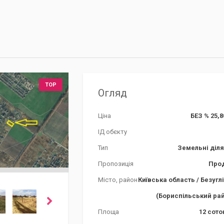
TOP
Огляд
Ціна
БЕЗ % 25,8
ІД обєкту
Тип
Земельні діл
Пропозиція
Про
Місто, район
Київська область
/
Безугл
(Бориспільський ра
Площа
12 сото