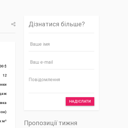
Дізнатися більше?
Facebook
Google+
Twitter
00 $
12
янки
даж
НАДІСЛАТИ
івка
йон)
к м²
Пропозиції тижня