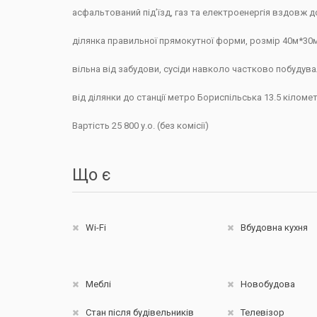
асфальтований під’їзд, газ та електроенергія вздовж д
ділянка правильної прямокутної форми, розмір 40м*30м
вільна від забудови, сусіди навколо частково побудува
від ділянки до станції метро Бориспільська 13.5 кіломет
Вартість 25 800 у.о. (без комісії)
Що є
Wi-Fi
Вбудовна кухня
Меблі
Новобудова
Стан після будівельників
Телевізор