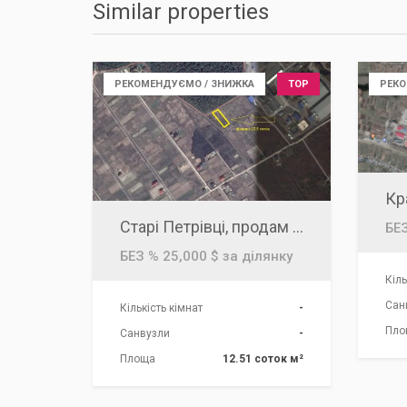
Similar properties
РЕКОМЕНДУЄМО / ЗНИЖКА
TOP
РЕКО
Старі Петрівці, продам участок 12.51 соток під лісом, урочище Букаєвиця район заводу чіпсів Лейс, поруч Київське море
БЕЗ
БЕЗ % 25,000 $ за ділянку
Кіль
Сан
Кількість кімнат
-
Пло
Санвузли
-
Площа
12.51 соток м²