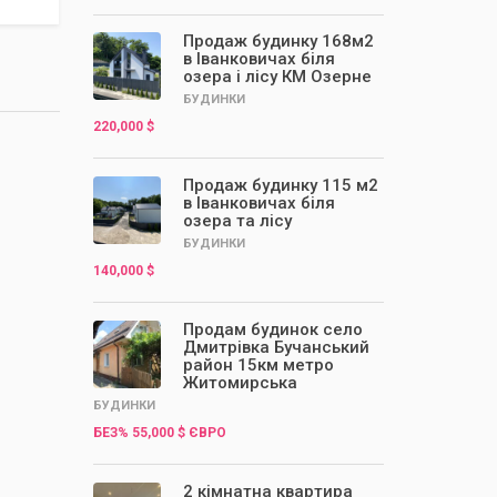
Продаж будинку 168м2
в Іванковичах біля
озера і лісу КМ Озерне
БУДИНКИ
220,000 $
Продаж будинку 115 м2
в Іванковичах біля
озера та лісу
БУДИНКИ
140,000 $
Продам будинок село
Дмитрівка Бучанський
район 15км метро
Житомирська
БУДИНКИ
БЕЗ% 55,000 $ ЄВРО
2 кімнатна квартира