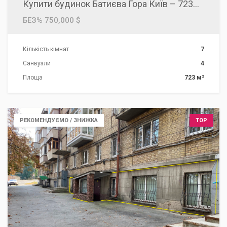
Купити будинок Батиєва Гора Київ – 723м2, басейн, Привітна
БЕЗ% 750,000 $
Кількість кімнат
7
Санвузли
4
Площа
723 м²
РЕКОМЕНДУЄМО / ЗНИЖКА
TOP