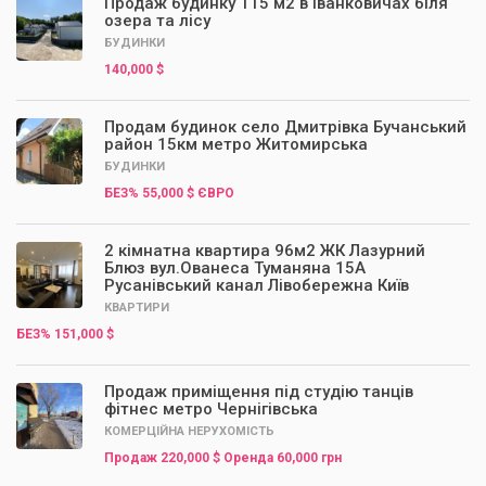
Продаж будинку 115 м2 в Іванковичах біля
озера та лісу
БУДИНКИ
140,000 $
Продам будинок село Дмитрівка Бучанський
район 15км метро Житомирська
БУДИНКИ
БЕЗ% 55,000 $ ЄВРО
2 кімнатна квартира 96м2 ЖК Лазурний
Блюз вул.Ованеса Туманяна 15А
Русанівський канал Лівобережна Київ
КВАРТИРИ
БЕЗ% 151,000 $
Продаж приміщення під студію танців
фітнес метро Чернігівська
КОМЕРЦІЙНА НЕРУХОМІСТЬ
Продаж 220,000 $ Оренда 60,000 грн