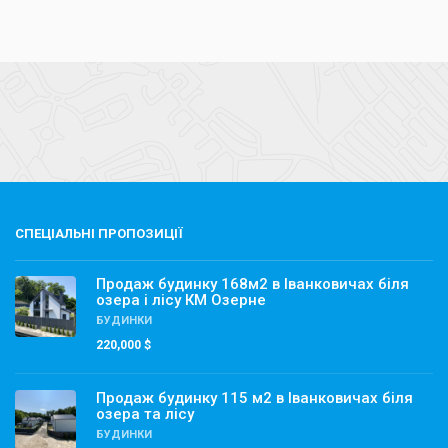
СПЕЦІАЛЬНІ ПРОПОЗИЦІЇ
Продаж будинку 168м2 в Іванковичах біля
озера і лісу КМ Озерне
БУДИНКИ
220,000 $
Продаж будинку 115 м2 в Іванковичах біля
озера та лісу
БУДИНКИ