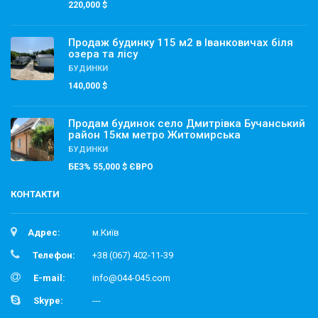
220,000 $
Продаж будинку 115 м2 в Іванковичах біля
озера та лісу
БУДИНКИ
140,000 $
Продам будинок село Дмитрівка Бучанський
район 15км метро Житомирська
БУДИНКИ
БЕЗ% 55,000 $ ЄВРО
КОНТАКТИ
Адрес:
м.Київ
Телефон:
+38 (067) 402-11-39
E-mail:
info@044-045.com
Skype:
---