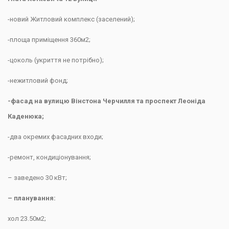
-новий Житловий комплекс (заселений);
-площа приміщення 360м2;
-цоколь (укриття не потрібно);
-нежитловий фонд;
-фасад на вулицю Вінстона Черчилля та проспект Леоніда
Каденюка;
-два окремих фасадних входи;
-ремонт, кондиціонування;
– заведено 30 кВт;
– планування:
хол 23.50м2;