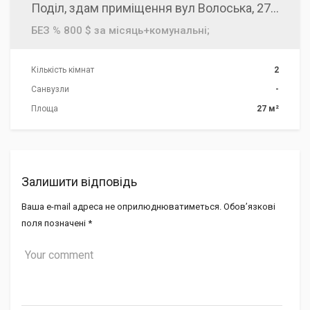
Поділ, здам приміщення вул Волоська, 27 м2, м. Тараса Шевченка, Київ
БЕЗ % 800 $ за місяць+комунальні;
Кількість кімнат
2
Санвузли
-
Площа
27 м²
Залишити відповідь
Ваша e-mail адреса не оприлюднюватиметься.
Обов’язкові
поля позначені
*