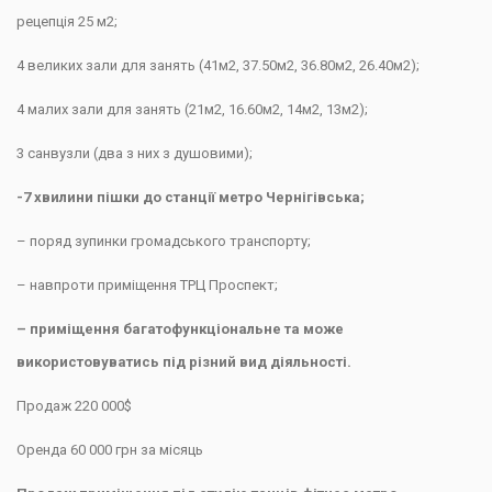
рецепція 25 м2;
4 великих зали для занять (41м2, 37.50м2, 36.80м2, 26.40м2);
4 малих зали для занять (21м2, 16.60м2, 14м2, 13м2);
3 санвузли (два з них з душовими);
-7 хвилини пішки до станції метро Чернігівська;
– поряд зупинки громадського транспорту;
– навпроти приміщення ТРЦ Проспект;
– приміщення багатофункціональне та може
використовуватись під різний вид діяльності.
Продаж 220 000$
Оренда 60 000 грн за місяць