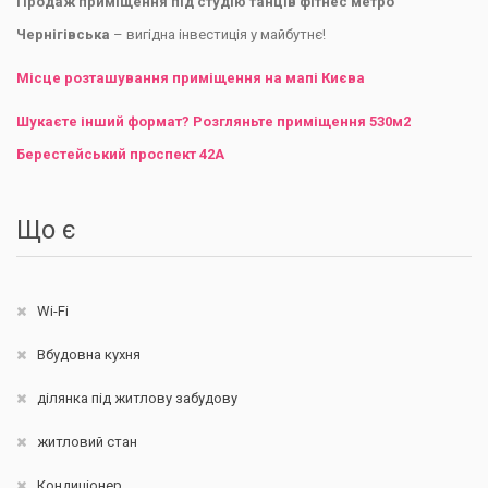
Продаж приміщення під студію танців фітнес метро
Чернігівська
– вигідна інвестиція у майбутнє!
Місце розташування приміщення на мапі Києва
Шукаєте інший формат? Розгляньте приміщення 530м2
Берестейський проспект 42А
Що є
Wi-Fi
Вбудовна кухня
ділянка під житлову забудову
житловий стан
Кондиціонер