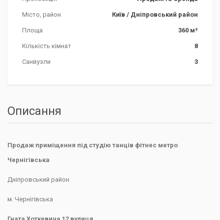
Місто, район
Київ
/
Дніпровський район
Площа
360 м²
Кількість кімнат
8
Санвузли
3
Описання
Продаж приміщення під студію танців фітнес метро
Чернігівська
Дніпровський район
м. Чернігівська
Гната Хоткевича 12 вулиця