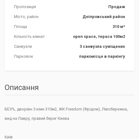
Пропозиція
Продаж
Місто, район
Дніпровський район
Площа
310 м²
Кількість кімнат
open space, тераса 100м2
Санвузли
3 санвузла суміщених
Парковок
паркомісце в паркінгу
Описання
БЕЗ%, дворівн 5 кімн 310м2, ЖК
Freedom
(Фрідом), Лівобережна,
вид на Лавру, правий берег Києва
Київ