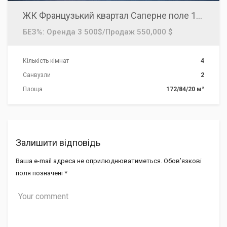
ЖК Французький квартал Саперне поле 14/55, здам, продам 2 рівневу 4 кімнатну квартиру 172м2 з терасою 90м2
БЕЗ%: Оренда 3 500$/Продаж 550,000 $
Кількість кімнат
4
Санвузли
2
Площа
172/84/20 м²
Залишити відповідь
Ваша e-mail адреса не оприлюднюватиметься.
Обов’язкові
поля позначені
*