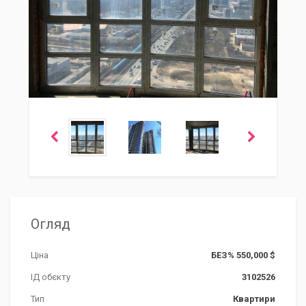
Огляд
Ціна
БЕЗ% 550,000 $
ІД обєкту
3102526
Тип
Квартири