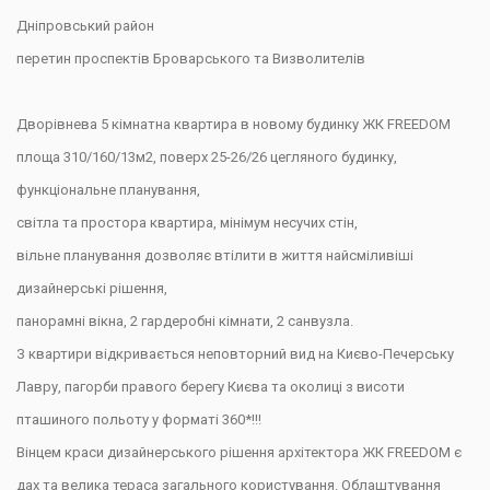
Дніпровський район
перетин проспектів Броварського та Визволителів
Дворівнева 5 кімнатна квартира в новому будинку ЖК
FREEDOM
площа 310/160/13м2, поверх
25-26
/26 цегляного будинку,
функціональне планування,
світла та простора квартира, мінімум несучих стін,
вільне планування дозволяє втілити в життя найсміливіші
дизайнерські рішення,
панорамні вікна, 2 гардеробні кімнати, 2 санвузла.
З квартири відкривається неповторний вид на Києво-Печерську
Лавру, пагорби правого берегу Києва та околиці з висоти
пташиного польоту у форматі 360*!!!
Вінцем краси дизайнерського рішення архітектора
ЖК
FREEDOM
є
дах
та велика тераса загального користування
. Облаштування