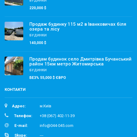
БУДИНКИ
220,000 $
Продаж будинку 115 м2 в Іванковичах біля
озера та лісу
БУДИНКИ
140,000 $
Продам будинок село Дмитрівка Бучанський
район 15км метро Житомирська
БУДИНКИ
БЕЗ% 55,000 $ ЄВРО
КОНТАКТИ
Адрес:
м.Київ
Телефон:
+38 (067) 402-11-39
E-mail:
info@044-045.com
Skype:
---