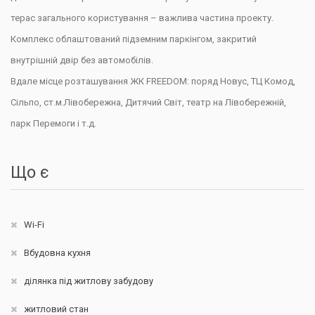
терас загального користування – важлива частина проекту
.
Комплекс облаштований підземним паркінгом, закритий
внутрішній двір без автомобілів.
Вдале місце розташування ЖК
FREEDOM
: поряд Новус, ТЦ Комод,
Сільпо, ст.м.Лівобережна, Дитячий Світ, театр на Лівобережній,
парк Перемоги і т.д.
Що є
Wi-Fi
Вбудовна кухня
ділянка під житлову забудову
житловий стан