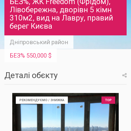
БЕЗ%, ЖК Freedom (Фрідом),
Лівобережна, дворівн 5 кімн
310м2, вид на Лавру, правий
берег Києва
Дніпровський район
БЕЗ% 550,000 $
Деталі обєкту
РЕКОМЕНДУЄМО / ЗНИЖКА
TOP