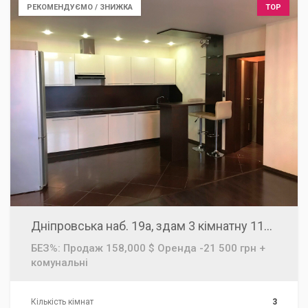
РЕКОМЕНДУЄМО / ЗНИЖКА
TOP
Дніпровська наб. 19а, здам 3 кімнатну 115м2, Осокорки, ТЦ Рівер Мол (River Mall)
БЕЗ%: Продаж 158,000 $ Оренда -21 500 грн +
комунальні
Кількість кімнат
3