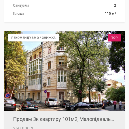
Санвузли
2
Площа
115 м²
РЕКОМЕНДУЄМО / ЗНИЖКА
TOP
Продам 3к квартиру 101м2, Малопідвальна 12/10, Хрещатик, Майдан Незалежності, Золоті Ворота.
350,000 $