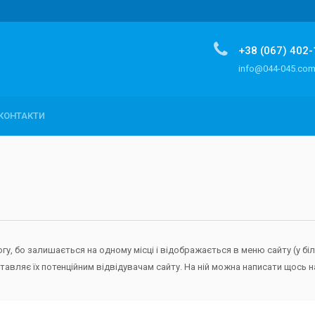
+38 (067) 402
info@044-045.co
КОНТАКТИ
огу, бо залишається на одному місці і відображається в меню сайту (у бі
тавляє їх потенційним відвідувачам сайту. На ній можна написати щось н