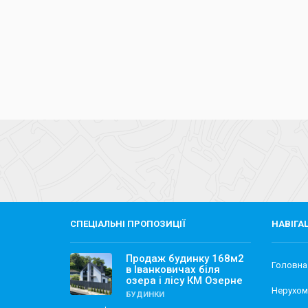
СПЕЦІАЛЬНІ ПРОПОЗИЦІЇ
НАВІГА
Продаж будинку 168м2
Головна
в Іванковичах біля
озера і лісу КМ Озерне
Нерухом
БУДИНКИ