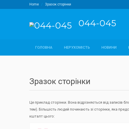
Home
Зразок сторінки
044-045
ГОЛОВНА
НЕРУХОМІСТЬ
НОВИНИ
Зразок сторінки
Це приклад сторінки. Вона відрізняється від записів бл
тем). Більшість людей починають зі сторінки, яка предс
кшталт цього: