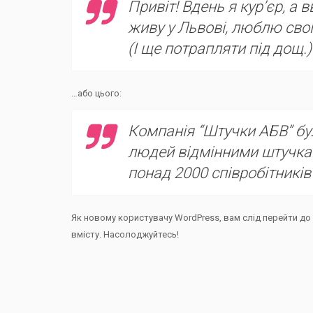
Привіт! Вдень я кур’єр, а в
живу у Львові, люблю сво
(І ще потрапляти під дощ.)
…або цього:
Компанія “Штучки АБВ” бул
людей відмінними штучкам
понад 2000 співробітників
Як новому користувачу WordPress, вам слід перейти до
вмісту. Насолоджуйтесь!