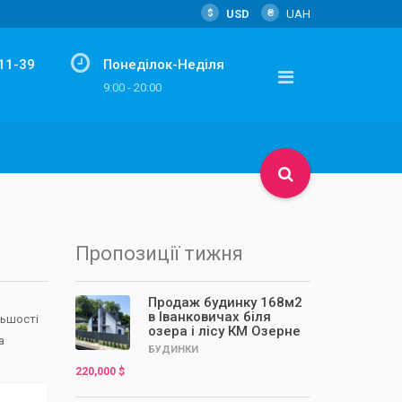
$
USD
₴
UAH
-11-39
Понеділок-Неділя
m
9:00 - 20:00
Пропозиції тижня
Продаж будинку 168м2
в Іванковичах біля
льшості
озера і лісу КМ Озерне
а
БУДИНКИ
220,000 $