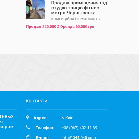
Продаж приміщення під
студію танців фітнес
метро Чернігівська
КОМЕРЦІЙНА НЕРУХОМІСТЬ
Продаж 220,000 $ Оренда 60,000 грн
КОНТАКТИ
 168м2
Адрес:
м.Київ
ля
Озерне
Телефон:
+38 (067) 402-11-39
E-mail:
info@044-045.com