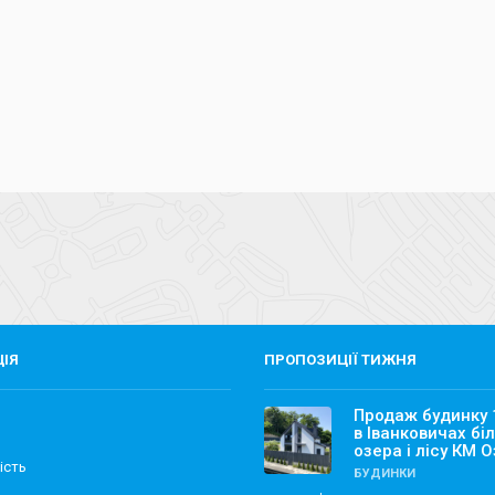
ЦІЯ
ПРОПОЗИЦІЇ ТИЖНЯ
Продаж будинку
в Іванковичах бі
озера і лісу КМ 
ість
БУДИНКИ