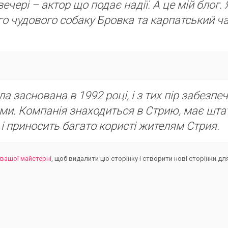
вечері – актор що подає надії. А це мій блог. 
го чудового собаку Бровка та карпатський ча
а заснована в 1992 році, і з тих пір забезпе
и. Компанія знаходиться в Стрию, має шта
 і приносить багато користі жителям Стрия.
вашої майстерні
, щоб видалити цю сторінку і створити нові сторінки д