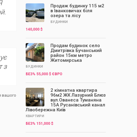
Я
Продаж будинку 115 м2
в Іванковичах біля
й.
озера та лісу
БУДИНКИ
140,000 $
Продам будинок село
Дмитрівка Бучанський
район 15км метро
чує
Житомирська
т з
БУДИНКИ
БЕЗ% 55,000 $ ЄВРО
2 кімнатна квартира
96м2 ЖК Лазурний Блюз
ля вашого
вул.Ованеса Туманяна
15А Русанівський канал
Лівобережна Київ
КВАРТИРИ
БЕЗ% 151,000 $