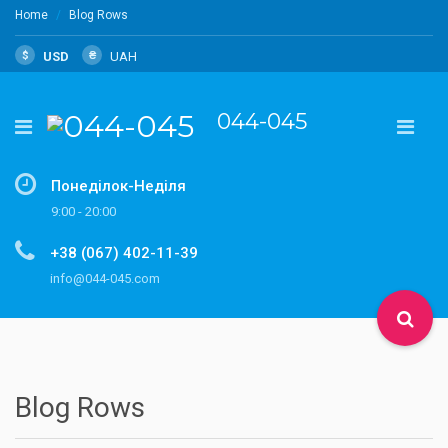
Home
Blog Rows
$
USD
₴
UAH
044-045
Понеділок-Неділя
9:00 - 20:00
+38 (067) 402-11-39
info@044-045.com
Blog Rows