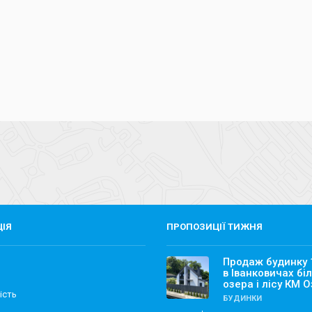
ЦІЯ
ПРОПОЗИЦІЇ ТИЖНЯ
Продаж будинку
в Іванковичах бі
озера і лісу КМ 
ість
БУДИНКИ