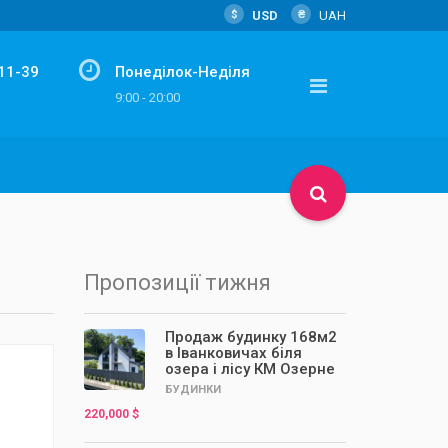
$
USD
₴
UAH
-11-39
Понеділок-Неділя
m
9:00 - 20:00
Пропозиції тижня
Продаж будинку 168м2
в Іванковичах біля
озера і лісу КМ Озерне
БУДИНКИ
220,000 $