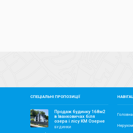
СПЕЦІАЛЬНІ ПРОПОЗИЦІЇ
НАВІГА
Продаж будинку 168м2
Головна
в Іванковичах біля
озера і лісу КМ Озерне
Нерухом
БУДИНКИ