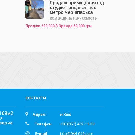
Продаж приміщення під
студію танців фітнес
метро Чернігівська
КОМЕРЦІЙНА НЕРУХОМІСТЬ
Продаж 220,000 $ Оренда 60,000 грн
КОНТАКТИ
 168м2
Адрес:
м.Київ
ля
Озерне
Телефон:
+38 (067) 402-11-39
E-mail:
info@044-045.com