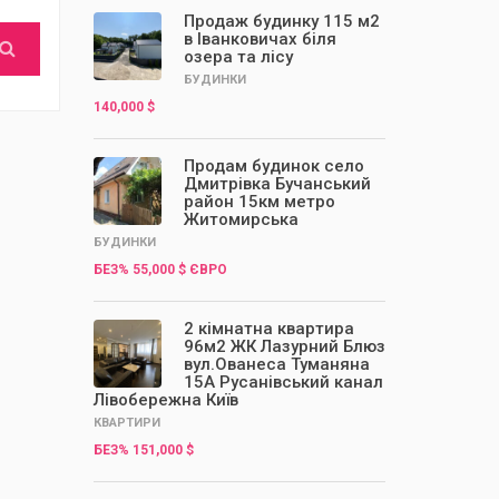
Продаж будинку 115 м2
в Іванковичах біля
озера та лісу
БУДИНКИ
140,000 $
Продам будинок село
Дмитрівка Бучанський
район 15км метро
Житомирська
БУДИНКИ
БЕЗ% 55,000 $ ЄВРО
2 кімнатна квартира
96м2 ЖК Лазурний Блюз
вул.Ованеса Туманяна
15А Русанівський канал
Лівобережна Київ
КВАРТИРИ
БЕЗ% 151,000 $