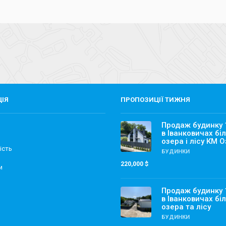
ЦІЯ
ПРОПОЗИЦІЇ ТИЖНЯ
Продаж будинку
в Іванковичах бі
озера і лісу КМ 
ість
БУДИНКИ
220,000 $
и
Продаж будинку 
в Іванковичах бі
озера та лісу
БУДИНКИ