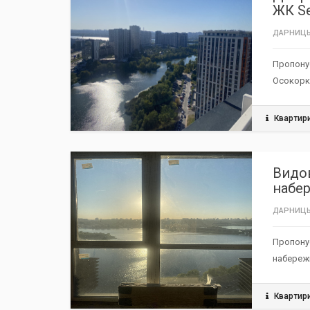
ЖК S
ДАРНИЦЬ
Пропону
Осокорки
Квартир
РЕКОМЕНДУЄМО
TOP
Видов
набер
ДАРНИЦЬ
Пропону
набережн
Квартир