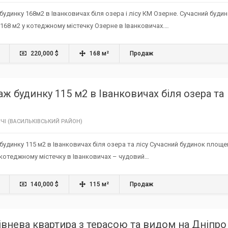
удинку 168м2 в Іванковичах біля озера і лісу КМ Озерне. Сучасний буди
68 м2 у котеджному містечку Озерне в Іванковичах.…
220,000 $
168 м²
Продаж
ж будинку 115 м2 в Іванковичах біля озера та
ЧІ (ВАСИЛЬКІВСЬКИЙ РАЙОН)
удинку 115 м2 в Іванковичах біля озера та лісу Сучасний будинок площ
 котеджному містечку в Іванковичах – чудовий…
140,000 $
115 м²
Продаж
внева квартира з терасою та видом на Дніпро