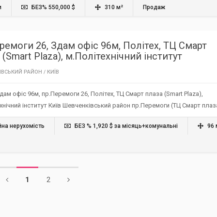
и
БЕЗ% 550,000 $
310 м²
Продаж
ремоги 26, Здам офіс 96м, Політех, ТЦ Смарт
 (Smart Plaza), м.Політехнічний інститут
ІВСЬКИЙ РАЙОН
/
КИЇВ
Здам офіс 96м, пр.Перемоги 26, Політех, ТЦ Смарт плаза (Smart Plaza),
хнічний інститут Київ Шевченківський район пр.Перемоги (ТЦ Смарт плаз
йна нерухомість
БЕЗ % 1,920 $ за місяць+комунальні
96 
1
2