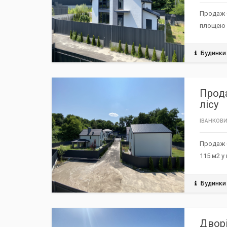
Продаж б
площею 1
Будинки
РЕКОМЕНДУЄМО / ЗНИЖКА
TOP
Прода
лісу
ІВАНКОВИ
Продаж б
115 м2 у
Будинки
РЕКОМЕНДУЄМО / ЗНИЖКА
TOP
Дворі