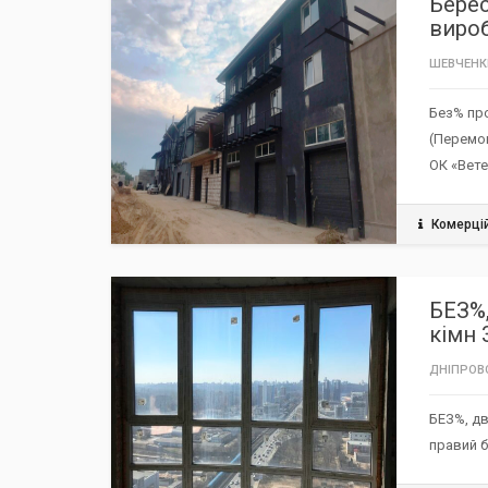
Берес
виро
ШЕВЧЕНК
Без% про
(Перемо
ОК «Вет
Комерці
РЕКОМЕНДУЄМО / ЗНИЖКА
TOP
БЕЗ%,
кімн 
ДНІПРОВ
БЕЗ%, дв
правий 