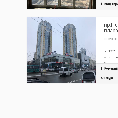
Квартир
РЕКОМЕНДУЄМО / ЗНИЖКА
TOP
пр.Пе
плаза
ШЕВЧЕНК
БЕЗ%!!! 
м.Політе
Здам…
Комерці
Оренда