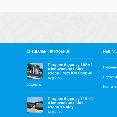
СПЕЦІАЛЬНІ ПРОПОЗИЦІЇ
НАВІГА
Продаж будинку 168м2
Головна
в Іванковичах біля
озера і лісу КМ Озерне
Нерухом
БУДИНКИ
220,000 $
Контакт
Продаж будинку 115 м2
в Іванковичах біля
озера та лісу
БУДИНКИ