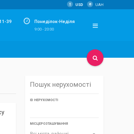
$
USD
₴
UAH
-11-39
Понеділок-Неділя
m
9:00 - 20:00
Пошук нерухомості
ID НЕРУХОМОСТІ
су
МІСЦЕРОЗТАШУВАННЯ
Всі міста, райониї