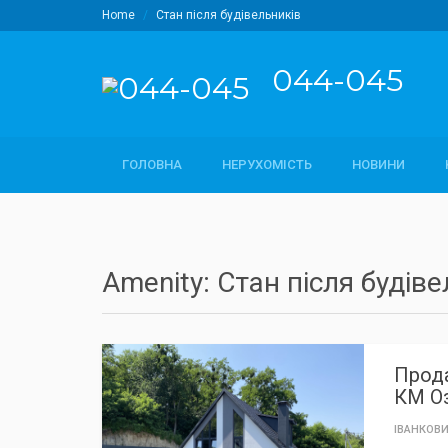
Home
Стан після будівельників
044-045
ГОЛОВНА
НЕРУХОМІСТЬ
НОВИНИ
Amenity: Стан після будів
РЕКОМЕНДУЄМО / ЗНИЖКА
TOP
Прода
КМ О
ІВАНКОВИ