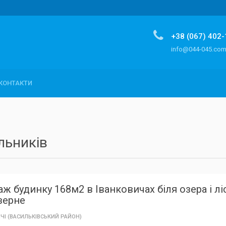
+38 (067) 402
info@044-045.co
КОНТАКТИ
ельників
ж будинку 168м2 в Іванковичах біля озера і лі
зерне
ЧІ (ВАСИЛЬКІВСЬКИЙ РАЙОН)