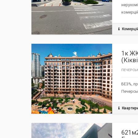
нерухомі
комерці
Комерці
РЕКОМЕНДУЄМО / ЗНИЖКА
TOP
1к ЖК
(Кікв
ПЕЧЕРСЬК
БЕЗ%, пр
Печерськ
Квартир
РЕКОМЕНДУЄМО / ЗНИЖКА
TOP
621м2