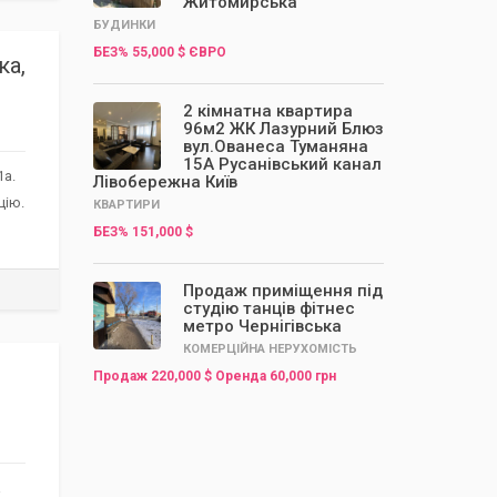
Житомирська
БУДИНКИ
БЕЗ% 55,000 $ ЄВРО
ка,
2 кімнатна квартира
96м2 ЖК Лазурний Блюз
вул.Ованеса Туманяна
15А Русанівський канал
1а.
Лівобережна Київ
цію.
КВАРТИРИ
БЕЗ% 151,000 $
Продаж приміщення під
студію танців фітнес
метро Чернігівська
КОМЕРЦІЙНА НЕРУХОМІСТЬ
Продаж 220,000 $ Оренда 60,000 грн
а