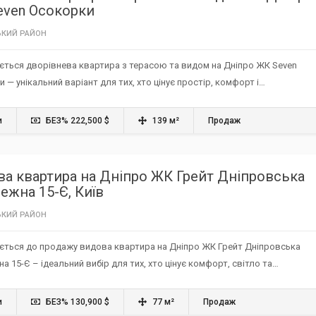
even Осокорки
КИЙ РАЙОН
ється дворівнева квартира з терасою та видом на Дніпро ЖК Seven
 — унікальний варіант для тих, хто цінує простір, комфорт і…
и
БЕЗ% 222,500 $
139 м²
Продаж
а квартира на Дніпро ЖК Грейт Дніпровська
ежна 15-Є, Київ
КИЙ РАЙОН
ється до продажу видова квартира на Дніпро ЖК Грейт Дніпровська
а 15-Є – ідеальний вибір для тих, хто цінує комфорт, світло та…
и
БЕЗ% 130,900 $
77 м²
Продаж