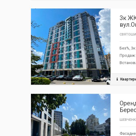
РЕКОМЕНДУЄМО / ЗНИЖКА
TOP
3к ЖК
вул.О
СВЯТОШИ
Без%, 3к
Продаж 3
Встанов
Квартир
РЕКОМЕНДУЄМО / ЗНИЖКА
TOP
Оренд
Бере
ШЕВЧЕНК
Фасадне 