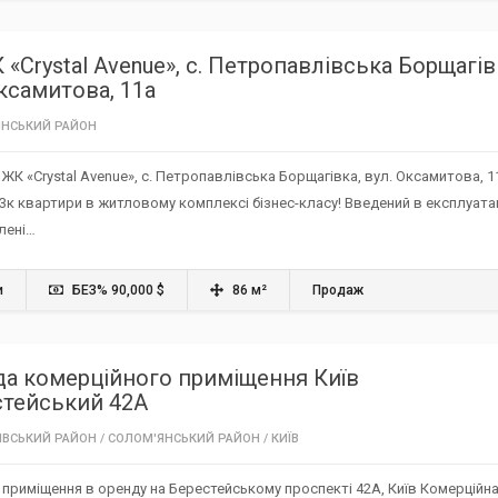
 «Crystal Avenue», с. Петропавлівська Борщагів
ксамитова, 11а
НСЬКИЙ РАЙОН‎
 ЖК «Crystal Avenue», с. Петропавлівська Борщагівка, вул. Оксамитова, 1
к квартири в житловому комплексі бізнес-класу! Введений в експлуата
лені…
и
БЕЗ% 90,000 $
86 м²
Продаж
а комерційного приміщення Київ
стейський 42А
ІВСЬКИЙ РАЙОН
/
СОЛОМ'ЯНСЬКИЙ РАЙОН‎
/
КИЇВ
приміщення в оренду на Берестейському проспекті 42А, Київ Комерційн