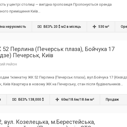
сть у центрі столиці — вигідна пропозиція Пропонується оренда
йного приміщення Київ…
йна нерухомість
БЕЗ% 20 $ м2 в місяць
530 м²
Ор
 52 Перлина (Печерськ плаза), Бойчука 17
ідзе) Печерськ, Київ
ИЙ РАЙОН‎
одам 1кімнатну ЖК 52 Перлина (Печерськ плаза), вул.Бойчука 17 (Кіквід
, Київ Квартира в новому ЖК на Печерську, стан після будівельників…
и
БЕЗ% 138,000 $
60м/18.6м/18.6м м²
Продаж
, вул. Козелецька, м.Берестейська,