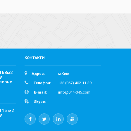
КОНТАКТИ
 168м2
Адрес:
м.Київ
ля
Озерне
Телефон:
+38 (067) 402-11-39
E-mail:
info@044-045.com
Skype:
---
115 м2
ля