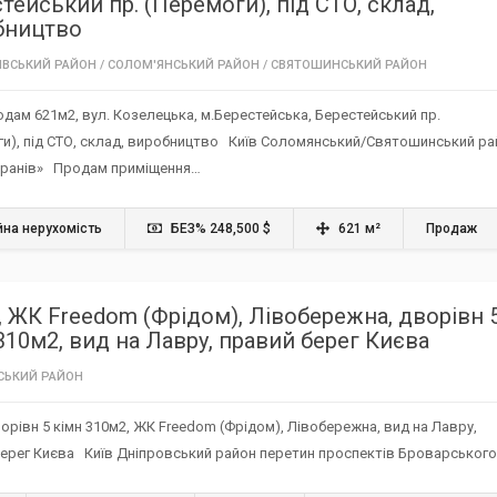
тейський пр. (Перемоги), під СТО, склад,
бництво
ІВСЬКИЙ РАЙОН
/
СОЛОМ'ЯНСЬКИЙ РАЙОН‎
/
СВЯТОШИНСЬКИЙ РАЙОН‎
дам 621м2, вул. Козелецька, м.Берестейська, Берестейський пр.
ги), під СТО, склад, виробництво Київ Соломянський/Святошинський ра
еранів» Продам приміщення…
йна нерухомість
БЕЗ% 248,500 $
621 м²
Продаж
 ЖК Freedom (Фрідом), Лівобережна, дворівн 
310м2, вид на Лавру, правий берег Києва
СЬКИЙ РАЙОН
орівн 5 кімн 310м2, ЖК Freedom (Фрідом), Лівобережна, вид на Лавру,
берег Києва Київ Дніпровський район перетин проспектів Броварськог