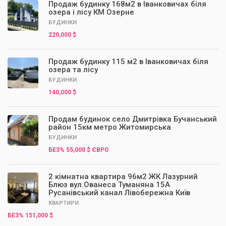
Продаж будинку 168м2 в Іванковичах біля
озера і лісу КМ Озерне
БУДИНКИ
220,000 $
Продаж будинку 115 м2 в Іванковичах біля
озера та лісу
БУДИНКИ
140,000 $
Продам будинок село Дмитрівка Бучанський
район 15км метро Житомирська
БУДИНКИ
БЕЗ% 55,000 $ ЄВРО
2 кімнатна квартира 96м2 ЖК Лазурний
Блюз вул.Ованеса Туманяна 15А
Русанівський канал Лівобережна Київ
КВАРТИРИ
БЕЗ% 151,000 $