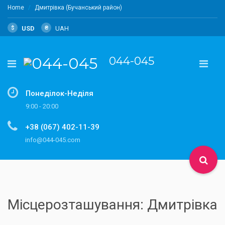
Home
Дмитрівка (Бучанський район)
$
USD
₴
UAH
044-045
Понеділок-Неділя
9:00 - 20:00
+38 (067) 402-11-39
info@044-045.com
Місцерозташування: Дмитрівка